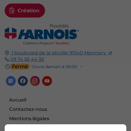
Création
1 boulevard de la Verville
91540
Mennecy
09 74 56 44 95
Fermé
⋅ Ouvre demain à 09:00
Accueil
Contactez-nous
Mentions légales
Plan du site