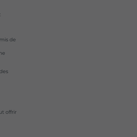
:
rmis de
une
 des
 offrir