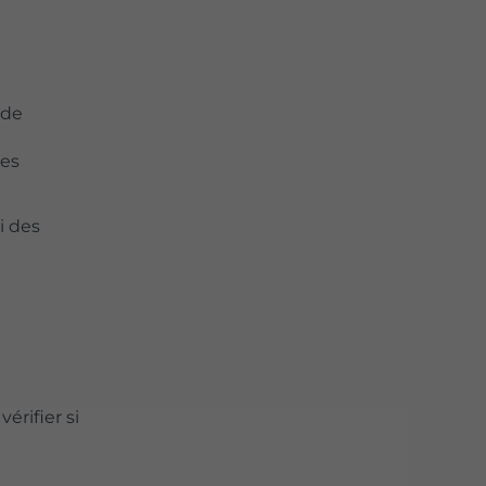
ude
les
i des
rifier si