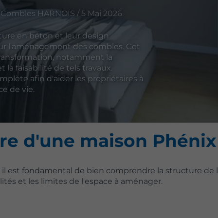
Combles HARNOIS / 5 Mai 2026
ture en béton et leur design
pour l'aménagement des combles. Cet
e transformation, notamment la
la faisabilité de tels travaux.
plète afin d'aider les propriétaires à
ce de vie.
re d'une maison Phénix
, il est fondamental de bien comprendre la structure de 
tés et les limites de l'espace à aménager.