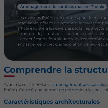
Aménagement de combles maison Phénix
Les maisons Phénix, reconnues pour leur struc
modulable, offrent un potentiel intéressant 
article explorera les divers aspects liés à cett
structure de la maison, la portance nécessaire et 
L'objectif est de fournir une vue d'ensemble com
envisager ce projet d'amélioration de leur espa
Comprendre la structu
Avant de se lancer dans l'
aménagement des comble
s
Phénix. Cette étape permet de déterminer les possibili
Caractéristiques architecturales