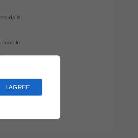
nte de la
sionnelle
a
écurité
I AGREE
s autres