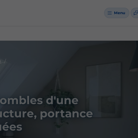
Menu
Aménagement de combles maison Phénix
ombles d'une
ucture, portance
quées