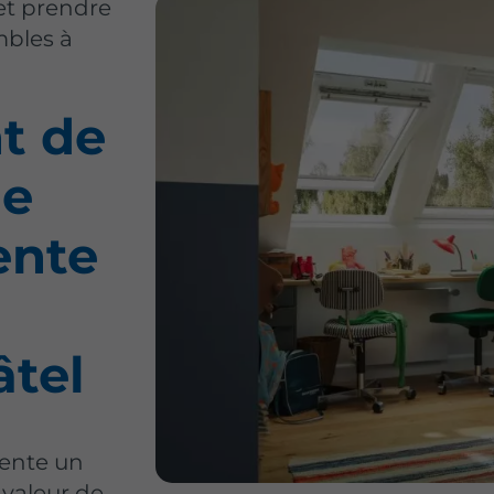
et prendre
bles à
t de
me
ente
âtel
ente un
 valeur de