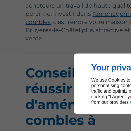
acheteurs un travail de haute qualit
pérenne. Investir dans
l'aménageme
combles
, c'est rendre votre maison 
Bruyères-le-Châtel plus attractive et 
vente.
Your priva
Conseils pour
We use Cookies to
réussir votre pr
personalising conte
traffic and optimizi
clicking "I Agree" 
d'aménagemen
from our providers
combles à