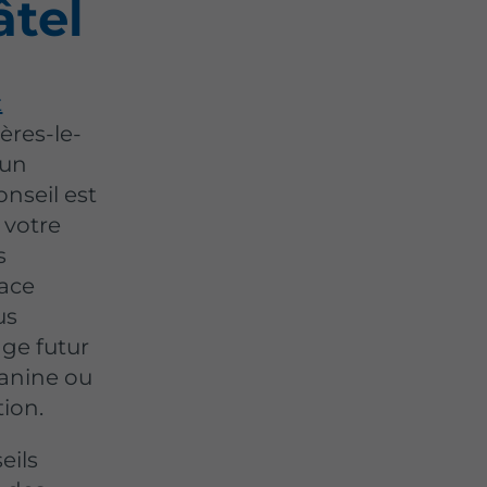
âtel
t
ères-le-
 un
nseil est
 votre
s
pace
us
ge futur
zanine ou
tion.
eils