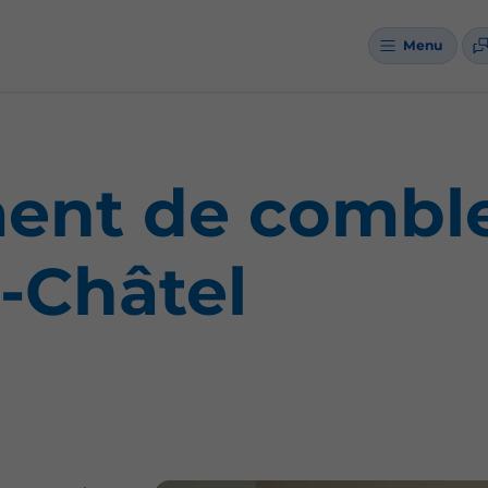
Menu
nt de comble
-Châtel