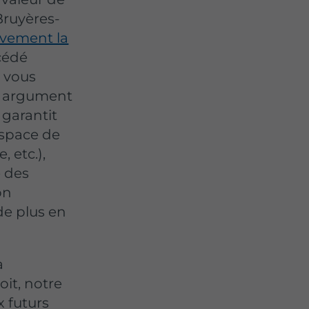
Bruyères-
ivement la
cédé
, vous
n argument
 garantit
espace de
 etc.),
e des
on
de plus en
a
oit, notre
x futurs