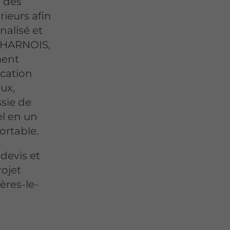
, des
ieurs afin
nalisé et
s HARNOIS,
ment
ication
aux,
ssie de
el en un
ortable.
devis et
rojet
res-le-