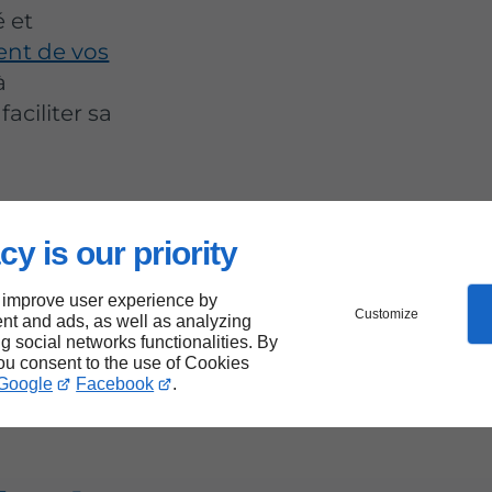
é et
nt de vos
à
faciliter sa
cy is our priority
 improve user experience by
ojet
Customize
nt and ads, as well as analyzing
ng social networks functionalities. By
you consent to the use of Cookies
t de
Google
Facebook
.