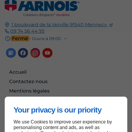
1 boulevard de la Verville
91540
Mennecy
09 74 56 44 95
Fermé
⋅ Ouvre à 09:00
Accueil
Contactez-nous
Mentions légales
Plan du site
Your privacy is our priority
We use Cookies to improve user experience by
Haut de page
personalising content and ads, as well as