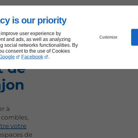
cy is our priority
 improve user experience by
Customize
nt and ads, as well as analyzing
ng social networks functionalities. By
c
you consent to the use of Cookies
Google
Facebook
.
t de
ajon
er à
 combles,
tre votre
 espaces de