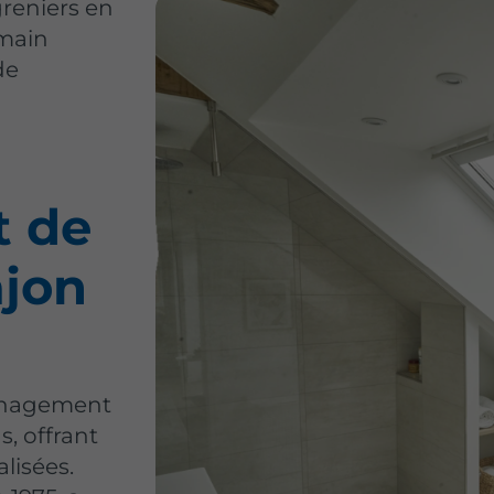
reniers en
 main
de
t de
ajon
ménagement
, offrant
lisées.