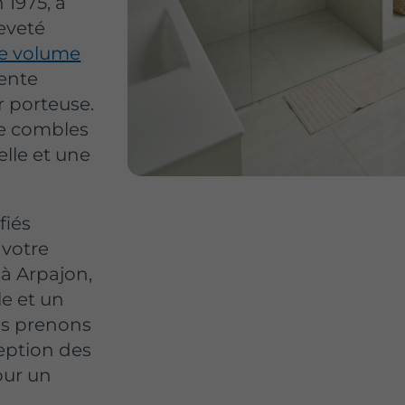
 1975, a
eveté
le volume
ente
r porteuse.
e combles
lle et une
fiés
 votre
à Arpajon,
e et un
us prenons
eption des
pour un