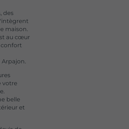
, des
s'intègrent
re maison.
est au cœur
 confort
à Arpajon.
ures
e votre
e.
e belle
érieur et