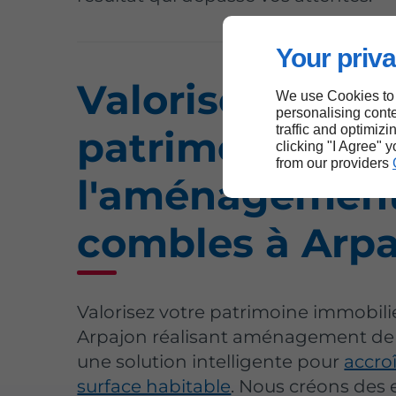
Your priva
Valoriser son
We use Cookies to
personalising conte
traffic and optimizi
patrimoine ave
clicking "I Agree" 
from our providers
l'aménagemen
combles à Arp
Valorisez votre patrimoine immobili
Arpajon réalisant aménagement de
une solution intelligente pour
accroî
surface habitable
. Nous créons des