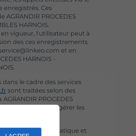
e enregistrés. Ces
ge de AGRANDIR PROCEDES
BLES HARNOIS.
 vigueur, l'utilisateur peut à
ion des ces enregistrements
à service@linkeo.com et en
ROCEDES HARNOIS -
OIS.
 dans le cadre des services
fr
sont traitées selon des
nt à AGRANDIR PROCEDES
LES HARNOIS de gérer les
ons informatiques.
de vos droits Informatique et