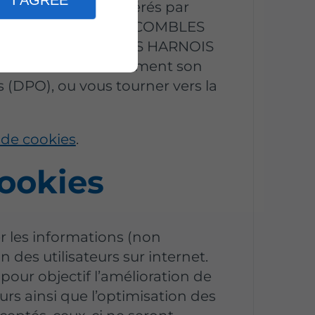
I AGREE
nées personnelles gérés par
 AMENAGEMENT DE COMBLES
 AGRANDIR PROCEDES HARNOIS
IS et éventuellement son
 (DPO), ou vous tourner vers la
 de cookies
.
cookies
r les informations (non
n des utilisateurs sur internet.
our objectif l’amélioration de
urs ainsi que l’optimisation des