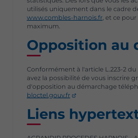
statistiques. Dès lors que vous les a
utilisés uniquement dans le cadre de
www.combles-harnois.fr
, et ce pou
maximum.
Opposition au
Conformément à l'article L.223-2 
avez la possibilité de vous inscrire g
d'opposition au démarchage télépho
bloctel.gouv.fr
Liens hypertex
AGRANDIR PROCEDES HARNOIS -