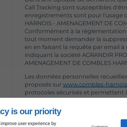
Call Tracking sont susceptibles d'êtr
enregistrements sont pour l'usa
HARNOIS - AMENAGEMENT DE COM
Conformément à la réglementation en
tout moment demander la suppress
en en faisant la requête par email 
indiquant la société AGRANDIR P
AMENAGEMENT DE COMBLES HARN
Les données personnelles recueillies
proposés sur
www.combles-harnois.
protocoles sécurisés et permette
HARNOIS - AMENAGEMENT DE COMB
demandes reçues dans ses applicati
cy is our priority
Pour toute information ou exercice 
 improve user experience by