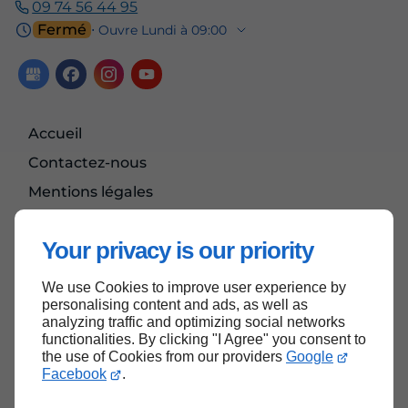
09 74 56 44 95
Fermé
⋅ Ouvre Lundi à 09:00
Accueil
Contactez-nous
Mentions légales
Plan du site
Your privacy is our priority
We use Cookies to improve user experience by
Haut de page
personalising content and ads, as well as
analyzing traffic and optimizing social networks
functionalities. By clicking "I Agree" you consent to
the use of Cookies from our providers
Google
Facebook
.