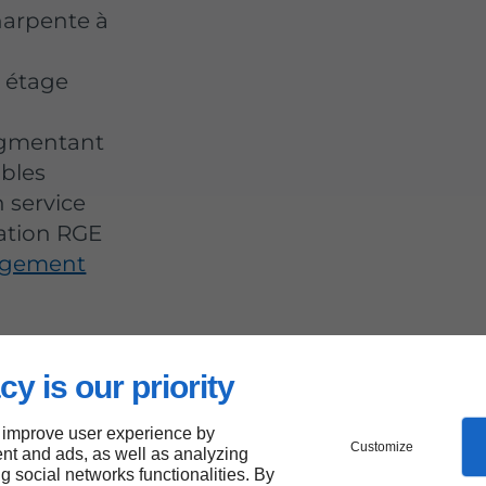
harpente à
l étage
augmentant
bles
 service
cation RGE
nagement
cy is our priority
nnue
 improve user experience by
Customize
nt and ads, as well as analyzing
nt
ng social networks functionalities. By