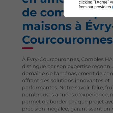
clicking "I Agree" 
from our providers
de combles po
maisons à Évry
Courcouronnes
À Évry-Courcouronnes, Combles H
distingue par son expertise reconnu
domaine de l'aménagement de com
offrant des solutions innovantes et
performantes. Notre savoir-faire, fru
nombreuses années d'expérience, 
permet d'aborder chaque projet av
précision inégalée, garantissant un r