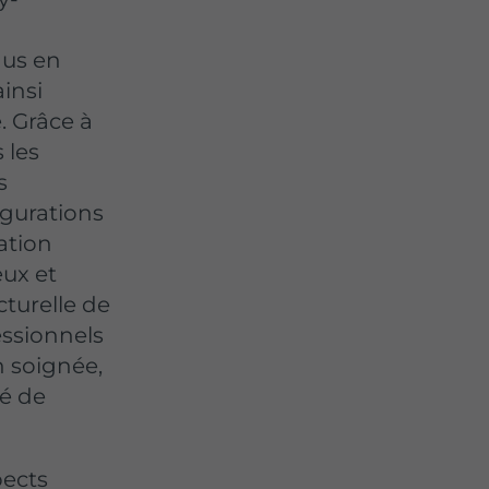
us en
ainsi
. Grâce à
 les
s
gurations
ation
ux et
cturelle de
essionnels
 soignée,
té de
pects