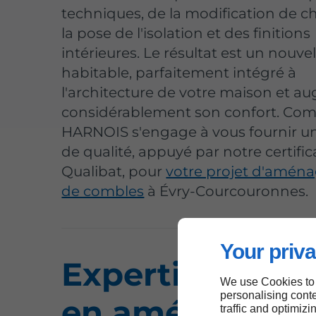
techniques, de la modification de c
la pose de l'isolation et des finitions
intérieures. Le résultat est un nouve
habitable, parfaitement intégré à
l'architecture de votre maison et 
considérablement son confort. Com
HARNOIS s'engage à vous fournir un
de qualité, appuyé par notre certifi
Qualibat, pour
votre projet d'amé
de combles
à Évry-Courcouronnes.
Your priva
Expertise reco
We use Cookies to
personalising conte
en aménageme
traffic and optimizi