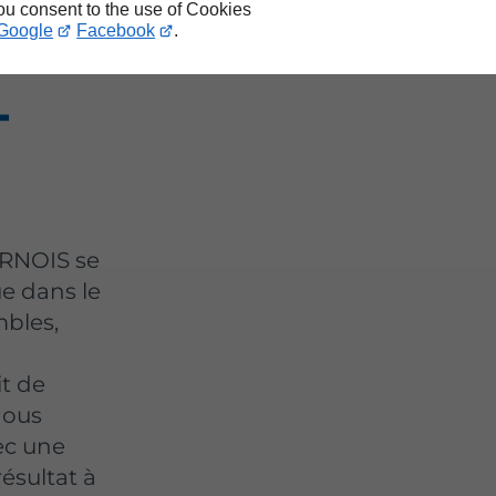
you consent to the use of Cookies
Google
Facebook
.
ur
-
ARNOIS se
e dans le
bles,
it de
nous
ec une
ésultat à