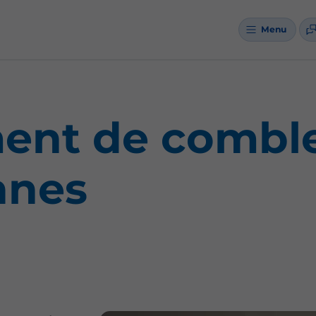
Menu
nt de combles
nnes