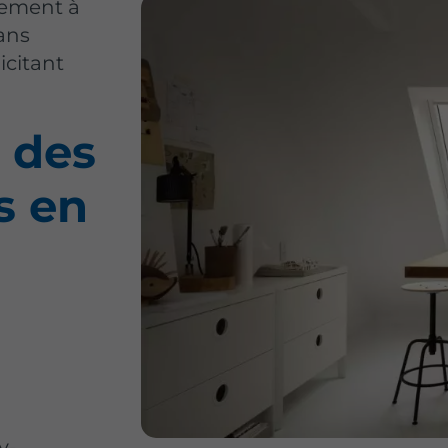
gement à
ans
icitant
 des
s en
à
y-