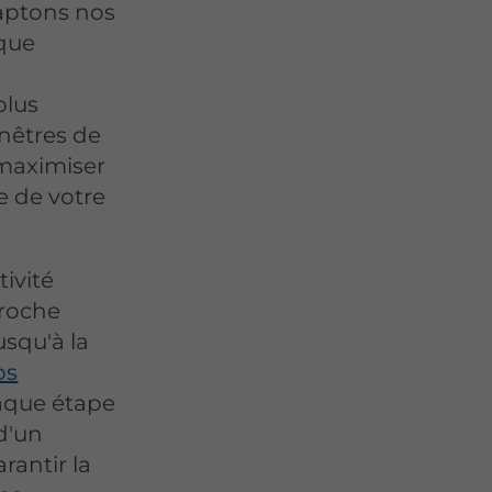
daptons nos
aque
plus
nêtres de
 maximiser
ue de votre
tivité
proche
usqu'à la
os
aque étape
d'un
antir la