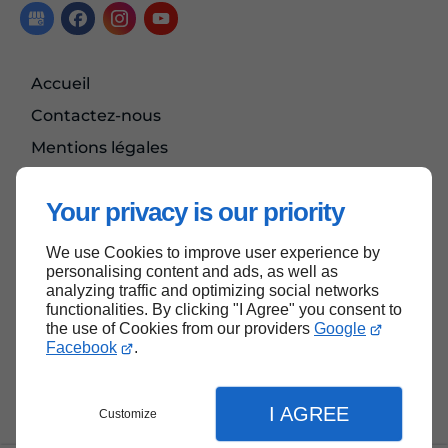
Accueil
Contactez-nous
Mentions légales
Plan du site
Your privacy is our priority
We use Cookies to improve user experience by
Haut de page
personalising content and ads, as well as
analyzing traffic and optimizing social networks
functionalities. By clicking "I Agree" you consent to
the use of Cookies from our providers
Google
Facebook
.
I AGREE
Customize