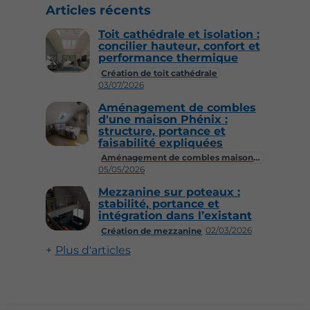
Articles récents
Toit cathédrale et isolation :
concilier hauteur, confort et
performance thermique
Création de toit cathédrale
03/07/2026
Aménagement de combles
d'une maison Phénix :
structure, portance et
faisabilité expliquées
Aménagement de combles maison Phénix
05/05/2026
Mezzanine sur poteaux :
stabilité, portance et
intégration dans l’existant
02/03/2026
Création de mezzanine
Plus d'articles