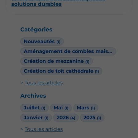
solutions durables
Catégories
Nouveautés
(1)
Aménagement de combles maison Phénix
(
Création de mezzanine
(1)
Création de toit cathédrale
(1)
Tous les articles
Archives
Juillet
Mai
Mars
(1)
(1)
(1)
Janvier
2026
2025
(1)
(4)
(1)
Tous les articles