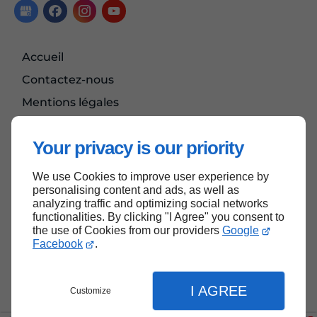
Accueil
Contactez-nous
Mentions légales
Plan du site
Your privacy is our priority
We use Cookies to improve user experience by
Haut de page
personalising content and ads, as well as
analyzing traffic and optimizing social networks
functionalities. By clicking "I Agree" you consent to
the use of Cookies from our providers
Google
Facebook
.
I AGREE
Customize